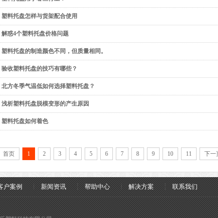
塑料托盘怎样与货架配合使用
解惑4个塑料托盘价格问题
塑料托盘的制造颜色不同，但质量相同。
验收塑料托盘的技巧有哪些？
北方冬季气温低如何选择塑料托盘？
浅析塑料托盘脱模变形的产生原因
塑料托盘如何着色
首页
1
2
3
4
5
6
7
8
9
10
11
下一
客户案例
新闻资讯
帮助中心
解决方案
联系我们