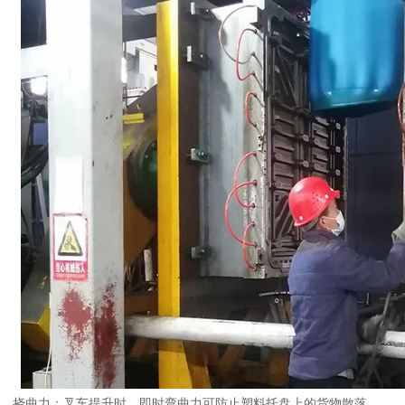
1、挠曲力：叉车提升时，即时弯曲力可防止塑料托盘上的货物散落。